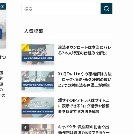
中傷
人気記事
違法ダウンロードは本当にバレ
る？本人特定の仕組みを解説
3つ
置
X（旧Twitter）の凍結解除方法
精神
｜ロック・凍結・永久凍結の違い
風
と3つの対処法を弁護士が解説
の
いの
爆サイのIPアドレスはサイト上
に表示できる？ログ開示や投稿
者を特定する方法を解説
キャバクラ・風俗店の罰金や出
勤強制は違法？返金できるケー