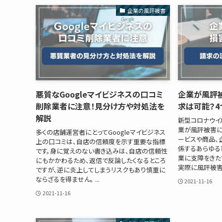
企業の風評被害
悪質なGoogleマイビジネスの口コミ
企業が風評
削除業者に注意！見分け方や対処法を
求は可能？4
解説
新型コロナウイ
業が風評被害に
多くの店舗運営者にとってGoogleマイビジネス
ービスや商品、
上の口コミは、自店の信頼度を示す重要な指標
係するあらゆる
です。身に覚えのない書き込みは、自店の信頼性
業に支障をきた
にもかかわるため、返信で反論したくなるところ
実際に風評被害に
ですが、逆に炎上してしまうリスクもあり慎重に
ならざるを得ません。 ...
2021-11-16
2021-11-16