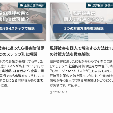
企業の風評被害
風評被害・誹謗
被害に遭ったら損害賠償請
風評被害を個人で解決する方法は？
つのステップ別に解説
の対策方法を徹底解説
ルスの影響が長期化する中、企
風評被害に遭ったにもかかわらずそのまま放
遭うリスクが高まっています。サ
してしまうと、社会的評価や信用力の低下、
企業活動、経営者など、企業に関
的ダメージといったリスクが生じます。しかし、
事柄であらぬ噂を立てられて、営
評被害対策の方法を調べようにも、企業向け
すことになる可能性があります。
情報が多く個人でできる解決策は分かりにく
遭...
が実情です。 本記事...
2021-11-16