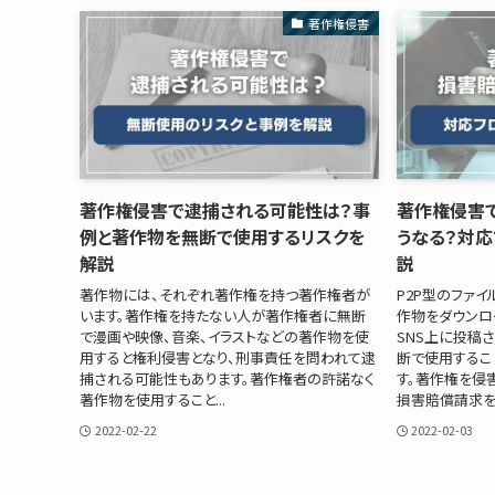
著作権侵害
著作権侵害で逮捕される可能性は？事
著作権侵害
例と著作物を無断で使用するリスクを
うなる？対
解説
説
著作物には、それぞれ著作権を持つ著作権者が
P2P型のファ
います。著作権を持たない人が著作権者に無断
作物をダウンロ
で漫画や映像、音楽、イラストなどの著作物を使
SNS上に投稿
用すると権利侵害となり、刑事責任を問われて逮
断で使用するこ
捕される可能性もあります。著作権者の許諾なく
す。著作権を侵
著作物を使用すること...
損害賠償請求を受
2022-02-22
2022-02-03