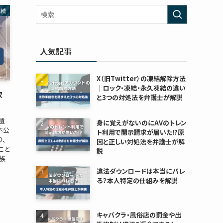
相続
人気記事
X（旧Twitter）の凍結解除方法
｜ロック・凍結・永久凍結の違い
家
と3つの対処法を弁護士が解説
遺
身に覚えがないのにAVのトレン
不公
ト利用で開示請求が届いた!?原
り、
因と正しい対処法を弁護士が解
こと
説
族
違法ダウンロードは本当にバレ
る？本人特定の仕組みを解説
キャバクラ・風俗店の罰金や出