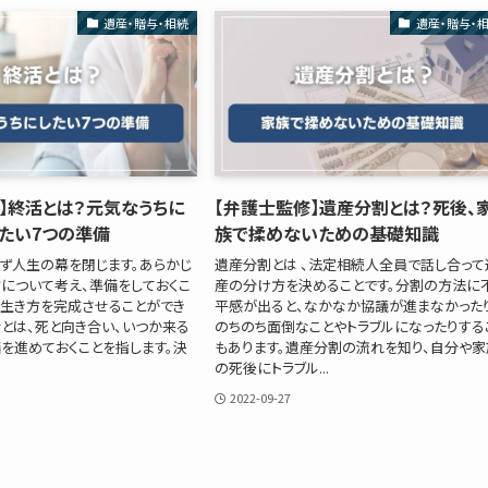
遺産・贈与・相続
遺産・贈与・
】終活とは？元気なうちに
【弁護士監修】遺産分割とは？死後、
たい7つの準備
族で揉めないための基礎知識
ず人生の幕を閉じます。あらかじ
遺産分割とは 、法定相続人全員で話し合って
について考え、準備をしておくこ
産の分け方を決めることです。分割の方法に
い生き方を完成させることができ
平感が出ると、なかなか協議が進まなかった
活とは、死と向き合い、いつか来る
のちのち面倒なことやトラブルになったりする
を進めておくことを指します。決
もあります。遺産分割の流れを知り、自分や家
の死後にトラブル...
2022-09-27