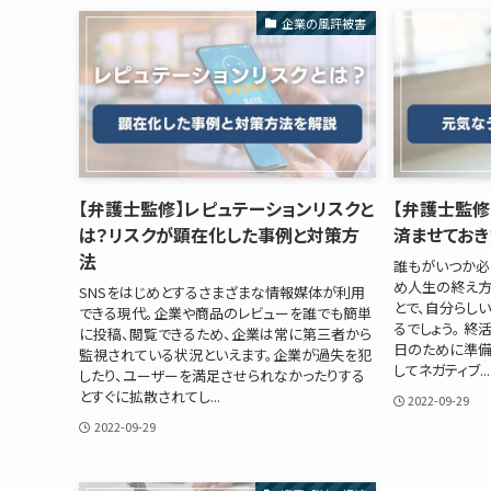
企業の風評被害
【弁護士監修】レピュテーションリスクと
【弁護士監修
は？リスクが顕在化した事例と対策方
済ませておき
法
誰もがいつか必
め人生の終え方
SNSをはじめとするさまざまな情報媒体が利用
とで、自分らし
できる現代。企業や商品のレビューを誰でも簡単
るでしょう。 終
に投稿、閲覧できるため、企業は常に第三者から
日のために準備
監視されている状況といえます。企業が過失を犯
してネガティブ...
したり、ユーザーを満足させられなかったりする
とすぐに拡散されてし...
2022-09-29
2022-09-29