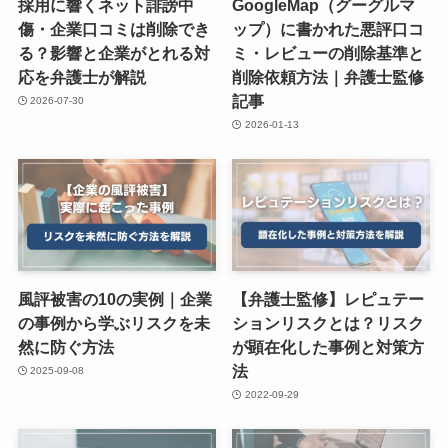
採用に響くネット誹謗中
GoogleMap（グーグルマ
傷・企業口コミは削除でき
ップ）に書かれた悪評口コ
る？影響と企業がとれる対
ミ・レビューの削除基準と
応を弁護士が解説
削除依頼方法｜弁護士監修
記事
2026-07-30
2026-01-13
風評被害の10の実例｜企業
【弁護士監修】レピュテー
の事例から学ぶリスクを未
ションリスクとは？リスク
然に防ぐ方法
が顕在化した事例と対策方
法
2025-09-08
2022-09-29