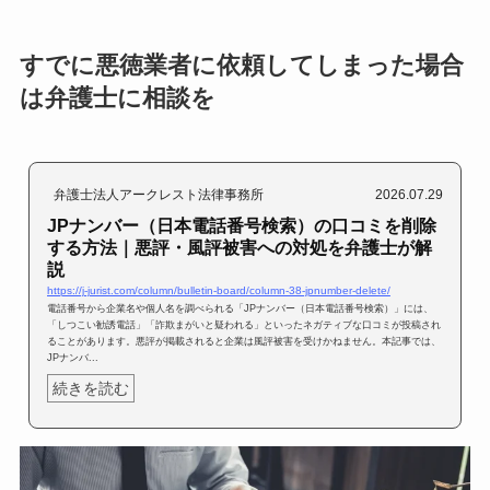
すでに悪徳業者に依頼してしまった場合
は弁護士に相談を
弁護士法人アークレスト法律事務所
2026.07.29
JPナンバー（日本電話番号検索）の口コミを削除
する方法｜悪評・風評被害への対処を弁護士が解
説
https://j-jurist.com/column/bulletin-board/column-38-jpnumber-delete/
電話番号から企業名や個人名を調べられる「JPナンバー（日本電話番号検索）」には、
「しつこい勧誘電話」「詐欺まがいと疑われる」といったネガティブな口コミが投稿され
ることがあります。悪評が掲載されると企業は風評被害を受けかねません。本記事では、
JPナンバ...
続きを読む