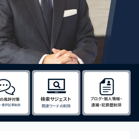
検索サジェスト
ブログ・個人情報・
の風評対策
逮捕・犯罪歴削除
ミ・悪評記事削除
関連ワードの削除