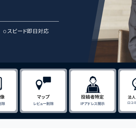
スピード即日対応
画像
マップ
投稿者特定
法人
口コ
削除
レビュー削除
IPアドレス開示