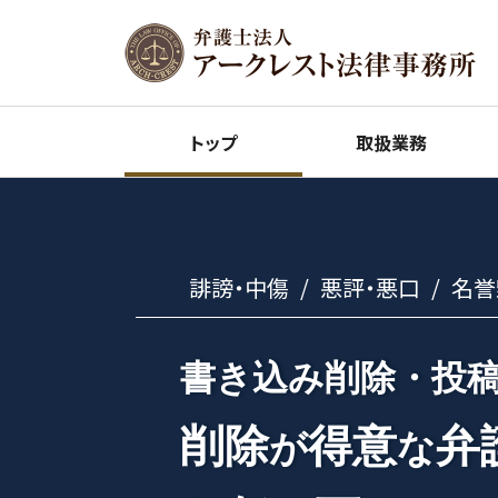
トップ
取扱業務
誹謗・中傷
悪評・悪口
名誉
書き込み削除・投
削除
得意
弁
が
な