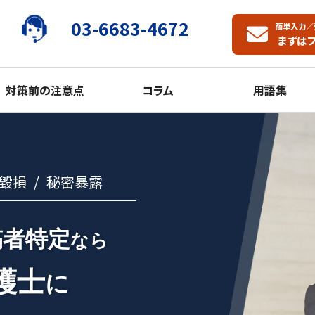
03-6683-4672
簡単入力／
まずは
対策前の注意点
コラム
用語集
毀損
秘密暴露
稿者特定
なら
護士
に