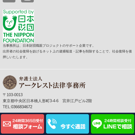
当事務所は、日本財団職親プロジェクトのサポート企業です。
出所者の社会復帰を妨げるネット上の逮捕報道・記事を削除することで、社会復帰を後
押しいたします。
〒103-0013
東京都中央区日本橋人形町3-4-6 宮井江戸ビル2階
TEL:
0366834672
Copyright c 弁護士法人アークレスト法律事務所 All Right Reserved.