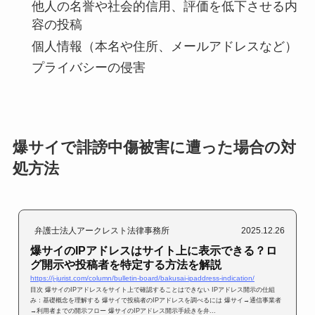
他人の名誉や社会的信用、評価を低下させる内
容の投稿
個人情報（本名や住所、メールアドレスなど）
プライバシーの侵害
爆サイで誹謗中傷被害に遭った場合の対
処方法
弁護士法人アークレスト法律事務所
2025.12.26
爆サイのIPアドレスはサイト上に表示できる？ロ
グ開示や投稿者を特定する方法を解説
https://j-jurist.com/column/bulletin-board/bakusai-ipaddress-indication/
目次 爆サイのIPアドレスをサイト上で確認することはできない IPアドレス開示の仕組
み：基礎概念を理解する 爆サイで投稿者のIPアドレスを調べるには 爆サイ→通信事業者
→利用者までの開示フロー 爆サイのIPアドレス開示手続きを弁...