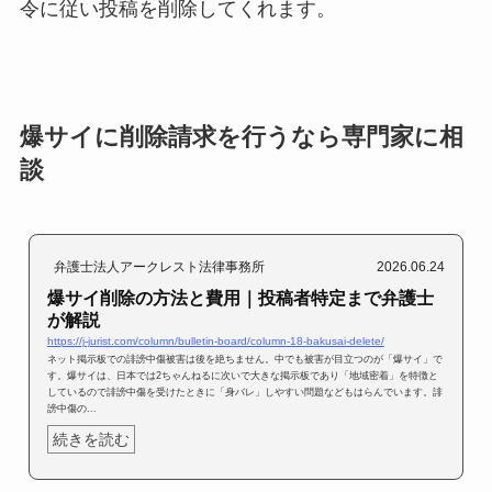
令に従い投稿を削除してくれます。
爆サイに削除請求を行うなら専門家に相
談
弁護士法人アークレスト法律事務所
2026.06.24
爆サイ削除の方法と費用｜投稿者特定まで弁護士
が解説
https://j-jurist.com/column/bulletin-board/column-18-bakusai-delete/
ネット掲示板での誹謗中傷被害は後を絶ちません。中でも被害が目立つのが「爆サイ」で
す。爆サイは、日本では2ちゃんねるに次いで大きな掲示板であり「地域密着」を特徴と
しているので誹謗中傷を受けたときに「身バレ」しやすい問題などもはらんでいます。誹
謗中傷の...
続きを読む