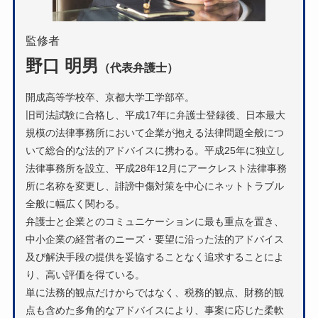
監修者
野口 明男
（代表弁護士）
開成高等学校卒、京都大学工学部卒。
旧司法試験に合格し、平成17年に弁護士登録後、日本最大
規模の法律事務所において企業が抱える法律問題全般につ
いて総合的な法的アドバイスに携わる。平成25年に独立し
法律事務所を設立、平成28年12月にアークレスト法律事務
所に名称を変更し、誹謗中傷対策を中心にネットトラブル
全般に幅広く関わる。
弁護士と企業とのコミュニケーションに最も重点を置き、
中小企業の経営者のニーズ・要望に沿った法的アドバイス
及び解決手段の提供を妥協することなく追求することによ
り、高い評価を得ている。
単に法務的観点だけからではなく、税務的観点、財務的観
点も含めた多角的なアドバイスにより、事案に応じた柔軟