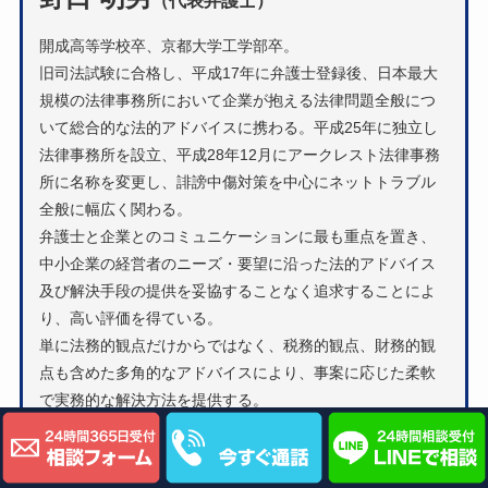
（代表弁護士）
開成高等学校卒、京都大学工学部卒。
旧司法試験に合格し、平成17年に弁護士登録後、日本最大
規模の法律事務所において企業が抱える法律問題全般につ
いて総合的な法的アドバイスに携わる。平成25年に独立し
法律事務所を設立、平成28年12月にアークレスト法律事務
所に名称を変更し、誹謗中傷対策を中心にネットトラブル
全般に幅広く関わる。
弁護士と企業とのコミュニケーションに最も重点を置き、
中小企業の経営者のニーズ・要望に沿った法的アドバイス
及び解決手段の提供を妥協することなく追求することによ
り、高い評価を得ている。
単に法務的観点だけからではなく、税務的観点、財務的観
点も含めた多角的なアドバイスにより、事案に応じた柔軟
で実務的な解決方法を提供する。
弁護士プロフィール