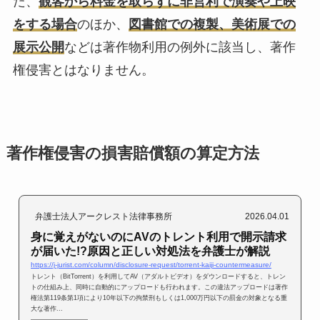
た、
観客から料金を取らずに非営利で演奏や上映
をする場合
のほか、
図書館での複製、美術展での
展示公開
などは著作物利用の例外に該当し、著作
権侵害とはなりません。
著作権侵害の損害賠償額の算定方法
弁護士法人アークレスト法律事務所
2026.04.01
身に覚えがないのにAVのトレント利用で開示請求
が届いた!?原因と正しい対処法を弁護士が解説
https://j-jurist.com/column/disclosure-request/torrent-kaiji-countermeasure/
トレント（BitTorrent）を利用してAV（アダルトビデオ）をダウンロードすると、トレン
トの仕組み上、同時に自動的にアップロードも行われます。この違法アップロードは著作
権法第119条第1項により10年以下の拘禁刑もしくは1,000万円以下の罰金の対象となる重
大な著作...