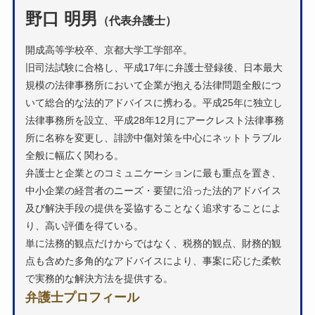
野口 明男
（代表弁護士）
開成高等学校卒、京都大学工学部卒。
旧司法試験に合格し、平成17年に弁護士登録後、日本最大
規模の法律事務所において企業が抱える法律問題全般につ
いて総合的な法的アドバイスに携わる。平成25年に独立し
法律事務所を設立、平成28年12月にアークレスト法律事務
所に名称を変更し、誹謗中傷対策を中心にネットトラブル
全般に幅広く関わる。
弁護士と企業とのコミュニケーションに最も重点を置き、
中小企業の経営者のニーズ・要望に沿った法的アドバイス
及び解決手段の提供を妥協することなく追求することによ
り、高い評価を得ている。
単に法務的観点だけからではなく、税務的観点、財務的観
点も含めた多角的なアドバイスにより、事案に応じた柔軟
で実務的な解決方法を提供する。
弁護士プロフィール