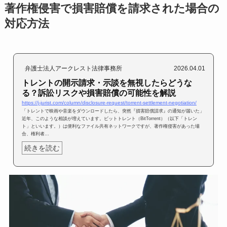
著作権侵害で損害賠償を請求された場合の
対応方法
弁護士法人アークレスト法律事務所
2026.04.01
トレントの開示請求・示談を無視したらどうな
る？訴訟リスクや損害賠償の可能性を解説
https://j-jurist.com/column/disclosure-request/torrent-settlement-negotiation/
「トレントで映画や音楽をダウンロードしたら、突然『損害賠償請求』の通知が届いた」
近年、このような相談が増えています。ビットトレント（BitTorrent）（以下「トレン
ト」といいます。）は便利なファイル共有ネットワークですが、著作権侵害があった場
合、権利者...
続きを読む