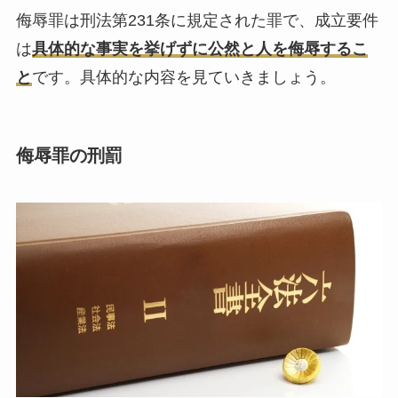
侮辱罪は刑法第231条に規定された罪で、成立要件
は
具体的な事実を挙げずに公然と人を侮辱するこ
と
です。具体的な内容を見ていきましょう。
侮辱罪の刑罰