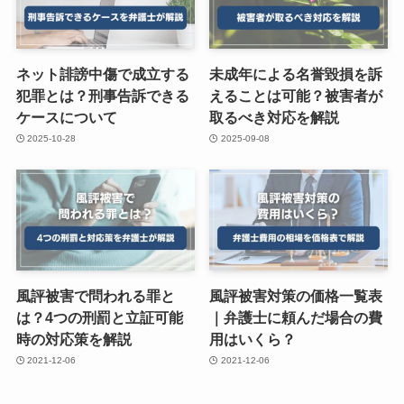
ネット誹謗中傷で成立する
未成年による名誉毀損を訴
犯罪とは？刑事告訴できる
えることは可能？被害者が
ケースについて
取るべき対応を解説
2025-10-28
2025-09-08
風評被害で問われる罪と
風評被害対策の価格一覧表
は？4つの刑罰と立証可能
｜弁護士に頼んだ場合の費
時の対応策を解説
用はいくら？
2021-12-06
2021-12-06