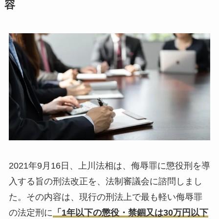
容
2021年9月16日、上川法相は、侮辱罪に懲役刑を導
入する旨の刑法改正を、法制審議会に諮問しまし
た。その内容は、現行の刑法上で最も軽い侮辱罪
の法定刑に
「1年以下の懲役・禁錮又は30万円以下