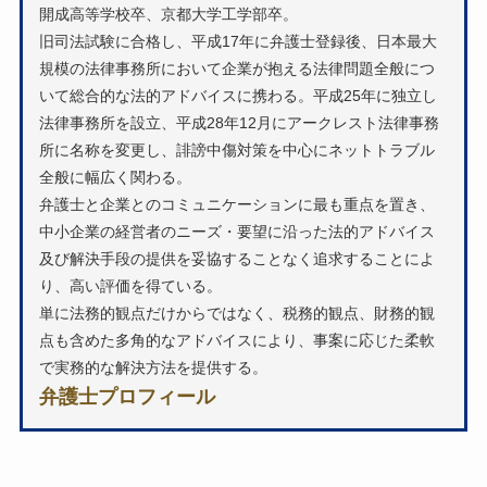
開成高等学校卒、京都大学工学部卒。
旧司法試験に合格し、平成17年に弁護士登録後、日本最大
規模の法律事務所において企業が抱える法律問題全般につ
いて総合的な法的アドバイスに携わる。平成25年に独立し
法律事務所を設立、平成28年12月にアークレスト法律事務
所に名称を変更し、誹謗中傷対策を中心にネットトラブル
全般に幅広く関わる。
弁護士と企業とのコミュニケーションに最も重点を置き、
中小企業の経営者のニーズ・要望に沿った法的アドバイス
及び解決手段の提供を妥協することなく追求することによ
り、高い評価を得ている。
単に法務的観点だけからではなく、税務的観点、財務的観
点も含めた多角的なアドバイスにより、事案に応じた柔軟
で実務的な解決方法を提供する。
弁護士プロフィール