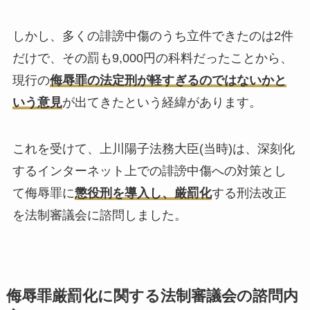
しかし、多くの誹謗中傷のうち立件できたのは2件
だけで、その罰も9,000円の科料だったことから、
現行の
侮辱罪の法定刑が軽すぎるのではないかと
いう意見
が出てきたという経緯があります。
これを受けて、上川陽子法務大臣(当時)は、深刻化
するインターネット上での誹謗中傷への対策とし
て侮辱罪に
懲役刑を導入し、厳罰化
する刑法改正
を法制審議会に諮問しました。
侮辱罪厳罰化に関する法制審議会の諮問内