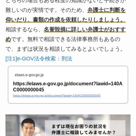
どちらの場合もある程度の知識がないと手続きが
難しいのが実情です。そのため、
弁護士に判断を
仰いだり、書類の作成を依頼したりしましょう。
相談するなら、
名誉毀損に詳しい弁護士がおすす
め
です。無料で相談できる法律事務所もあるの
で、まずは状況を相談してみるとよいでしょう。
[注1]e-GOV法令検索：刑法
elaws.e-gov.go.jp
https://elaws.e-gov.go.jp/document?lawid=140A
C0000000045
https://elaws.e-gov.go.jp/document?lawid=140AC0000000045