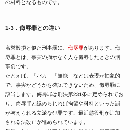
の材料となるものです。
1-3．侮辱罪との違い
名誉毀損と似た刑事罰に、
侮辱罪
があります。侮
辱罪とは、
事実の摘示なく人を侮辱したときの刑
事罰
です。
たとえば、「バカ」「無能」などは表現が抽象的
で、事実かどうかを確認できないため、侮辱罪に
該当します。侮辱罪は
刑法第231条
に定められてお
り、侮辱罪と認められれば拘留や科料といった罰
が与えられる立派な犯罪です。最近懲役刑が追加
される法改正が進められています。