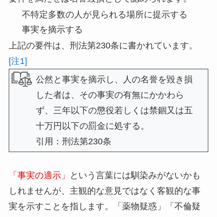
不特定多数の人が見られる場所に提示する
事実を摘示する
上記の要件は、
刑法第230条
に書かれています。
[注1]
公然と事実を摘示し、人の名誉を毀き損
した者は、その事実の有無にかかわら
ず、三年以下の懲役若しくは禁錮又は五
十万円以下の罰金に処する。
引用：刑法第230条
「事実の適示」
という言葉には馴染みがないかも
しれませんが、主観的な意見ではなく客観的な事
実を示すことを指します。「薬物疑惑」「不倫疑