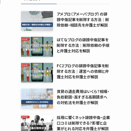
万
アメブロ（アメーバブログ）の誹
謗中傷記事を削除する方法｜削
除依頼・相談先を弁護士が解説
はてなブログの誹謗中傷記事を
削除する方法｜削除依頼の手順
と弁護士対応を解説
FC2ブログの誹謗中傷記事を削
除する方法｜運営への依頼と弁
護士対応を弁護士が解説
賃貸の退去費用はいくら？相場・
負担範囲・高すぎる高額請求へ
の対処法を弁護士が解説
採用に響くネット誹謗中傷・企業
口コミは削除できる？影響と企
業がとれる対応を弁護士が解説