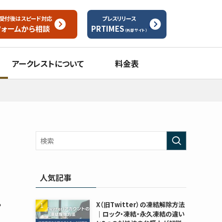
受付後はスピード対応
プレスリリース
フォームから
相談
PRTIMES
（外部サイト）
アークレストについて
料金表
人気記事
や
X（旧Twitter）の凍結解除方法
｜ロック・凍結・永久凍結の違い