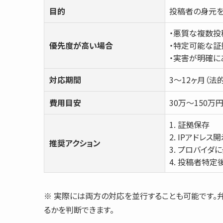
目的
投稿者の身元を
・悪質な複数投
優先度が高い場合
・特定可能な証
・実害が明確に
対応期間
3～12ヶ月（法
費用目安
30万～150万
1. 証拠保存
2. IPアドレス
推奨アクション
3. プロバイ
4. 投稿者特定
※ 実際には両方の対応を並行することも可能です。
るかを判断できます。