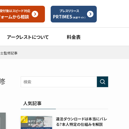
受付後はスピード対応
プレスリリース
フォームから
相談
PRTIMES
（外部サイト）
アークレストについて
料金表
護士監修記事
修
人気記事
違法ダウンロードは本当にバレ
る？本人特定の仕組みを解説