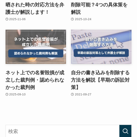
晒された時の対応方法を弁
削除可能？4つの具体策を
護士が解説します！
解説
2025-11-06
2025-10-24
ネット上での名誉毀損が成
自分の書き込みを削除する
立した裁判例・認められな
方法を解説【早期の訴訟対
かった裁判例
策】
2025-09-10
2021-09-27