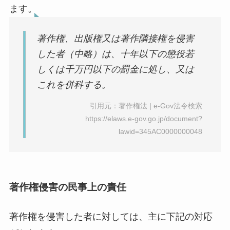
ます。
著作権、出版権又は著作隣接権を侵害
した者（中略）は、十年以下の懲役若
しくは千万円以下の罰金に処し、又は
これを併科する。
引用元：著作権法 | e-Gov法令検索
https://elaws.e-gov.go.jp/document?
lawid=345AC0000000048
著作権侵害の民事上の責任
著作権を侵害した者に対しては、主に下記の対応