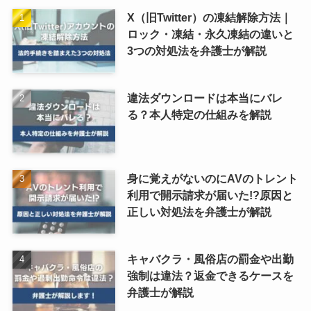
X（旧Twitter）の凍結解除方法｜
ロック・凍結・永久凍結の違いと
3つの対処法を弁護士が解説
違法ダウンロードは本当にバレ
る？本人特定の仕組みを解説
身に覚えがないのにAVのトレント
利用で開示請求が届いた!?原因と
正しい対処法を弁護士が解説
キャバクラ・風俗店の罰金や出勤
強制は違法？返金できるケースを
弁護士が解説