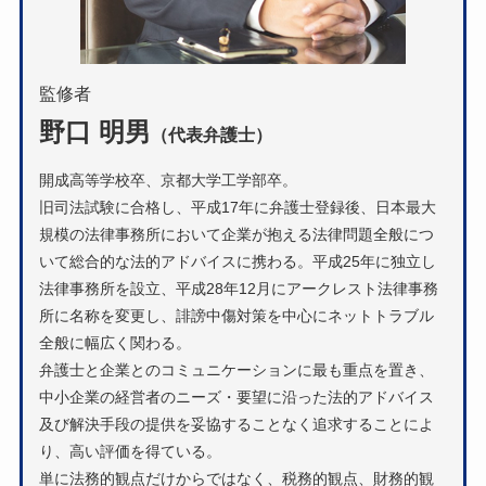
監修者
野口 明男
（代表弁護士）
開成高等学校卒、京都大学工学部卒。
旧司法試験に合格し、平成17年に弁護士登録後、日本最大
規模の法律事務所において企業が抱える法律問題全般につ
いて総合的な法的アドバイスに携わる。平成25年に独立し
法律事務所を設立、平成28年12月にアークレスト法律事務
所に名称を変更し、誹謗中傷対策を中心にネットトラブル
全般に幅広く関わる。
弁護士と企業とのコミュニケーションに最も重点を置き、
中小企業の経営者のニーズ・要望に沿った法的アドバイス
及び解決手段の提供を妥協することなく追求することによ
り、高い評価を得ている。
単に法務的観点だけからではなく、税務的観点、財務的観