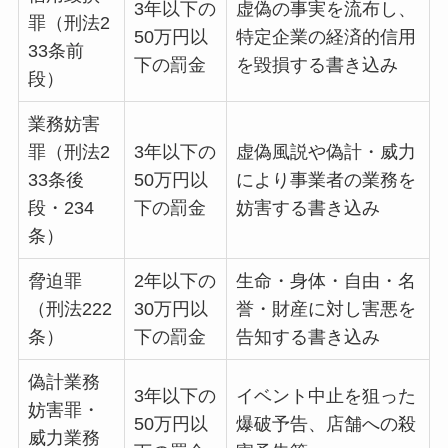
3年以下の
虚偽の事実を流布し、
罪（刑法2
50万円以
特定企業の経済的信用
33条前
下の罰金
を毀損する書き込み
段）
業務妨害
罪（刑法2
3年以下の
虚偽風説や偽計・威力
33条後
50万円以
により事業者の業務を
段・234
下の罰金
妨害する書き込み
条）
脅迫罪
2年以下の
生命・身体・自由・名
（刑法222
30万円以
誉・財産に対し害悪を
条）
下の罰金
告知する書き込み
偽計業務
3年以下の
イベント中止を狙った
妨害罪・
50万円以
爆破予告、店舗への殺
威力業務