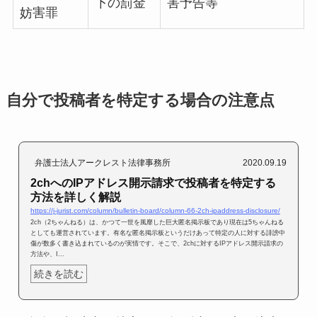
下の罰金
害予告等
妨害罪
自分で投稿者を特定する場合の注意点
弁護士法人アークレスト法律事務所
2020.09.19
2chへのIPアドレス開示請求で投稿者を特定する
方法を詳しく解説
https://j-jurist.com/column/bulletin-board/column-66-2ch-ipaddress-disclosure/
2ch（2ちゃんねる）は、かつて一世を風靡した巨大匿名掲示板であり現在は5ちゃんねる
としても運営されています。有名な匿名掲示板というだけあって特定の人に対する誹謗中
傷が数多く書き込まれているのが実情です。そこで、2chに対するIPアドレス開示請求の
方法や、I...
続きを読む