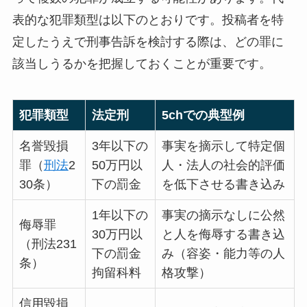
表的な犯罪類型は以下のとおりです。投稿者を特
定したうえで刑事告訴を検討する際は、どの罪に
該当しうるかを把握しておくことが重要です。
犯罪類型
法定刑
5chでの典型例
名誉毀損
3年以下の
事実を摘示して特定個
罪（
刑法
2
50万円以
人・法人の社会的評価
30条）
下の罰金
を低下させる書き込み
1年以下の
事実の摘示なしに公然
侮辱罪
30万円以
と人を侮辱する書き込
（刑法231
下の罰金
み（容姿・能力等の人
条）
拘留科料
格攻撃）
信用毀損