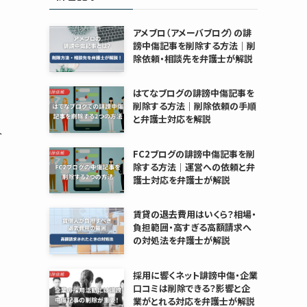
アメブロ（アメーバブログ）の誹
。
謗中傷記事を削除する方法｜削
除依頼・相談先を弁護士が解説
はてなブログの誹謗中傷記事を
削除する方法｜削除依頼の手順
と弁護士対応を解説
合
FC2ブログの誹謗中傷記事を削
除する方法｜運営への依頼と弁
護士対応を弁護士が解説
賃貸の退去費用はいくら？相場・
負担範囲・高すぎる高額請求へ
の対処法を弁護士が解説
採用に響くネット誹謗中傷・企業
口コミは削除できる？影響と企
業がとれる対応を弁護士が解説