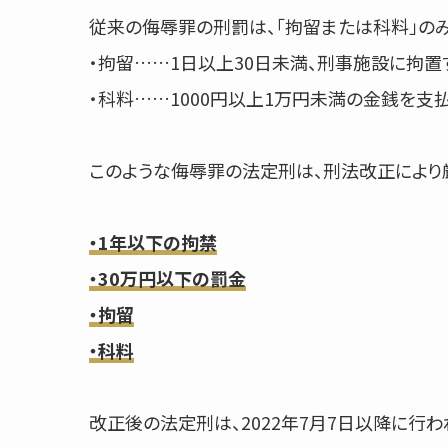
従来の侮辱罪の刑罰は、「拘留または科料」のみ
・拘留……1日以上30日未満、刑事施設に拘置す
・科料……1000円以上1万円未満の金銭を支払
このような侮辱罪の法定刑は、刑法改正により厳
・1年以下の拘禁
・30万円以下の罰金
・拘留
・科料
改正後の法定刑は、2022年7月7日以降に行