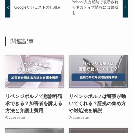
Yahoo!入力補助で表示され
Googleサジェストの仕組み
るネガティブ情報には警戒
を
関連記事
リベンジポルノで慰謝料請
リベンジポルノは警察が動
求できる？加害者を訴える
いてくれる？証拠の集め方
方法と弁護士費用
や対処法を解説
2026-04-28
2026-04-28