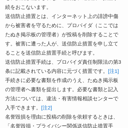
続
をおこないます。
送信防止措置とは、インターネット上の誹謗中傷
から被害者を守るために、プロバイダ（ここでは
たぬき掲示板の管理者）が投稿を削除することで
す。被害に遭った人が、送信防止措置を申し立て
ることを送信防止措置手続と呼びます。
送信防止措置手続は、
プロバイダ責任制限法の第3
条
に記載されている内容に元づく措置です。
[注1]
手続きに必要な書類を作成のうえ、たぬき掲示板
の管理者へ書類を提出します。必要な書類と記入
方法については、違法・有害情報相談センターで
入手できます。
[注2]
名誉毀損を理由に投稿の削除を依頼するときは、
「名誉毀損・プライバシー関係送信防止措置手