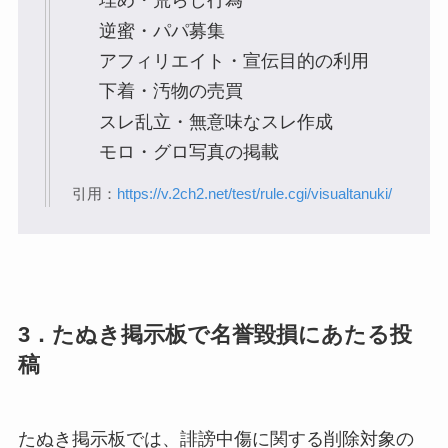
埋め・荒らし行為
逆蜜・パパ募集
アフィリエイト・宣伝目的の利用
下着・汚物の売買
スレ乱立・無意味なスレ作成
モロ・グロ写真の掲載
引用：
https://v.2ch2.net/test/rule.cgi/visualtanuki/
3．たぬき掲示板で名誉毀損にあたる投
稿
たぬき掲示板では、誹謗中傷に関する削除対象の