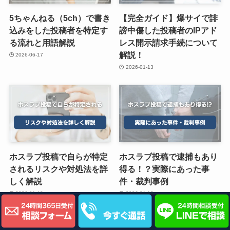
5ちゃんねる（5ch）で書き
【完全ガイド】爆サイで誹
込みをした投稿者を特定す
謗中傷した投稿者のIPアド
る流れと用語解説
レス開示請求手続について
解説！
2026-06-17
2026-01-13
ホスラブ投稿で自らが特定
ホスラブ投稿で逮捕もあり
されるリスクや対処法を詳
得る！？実際にあった事
しく解説
件・裁判事例
2026-01-12
2026-01-12